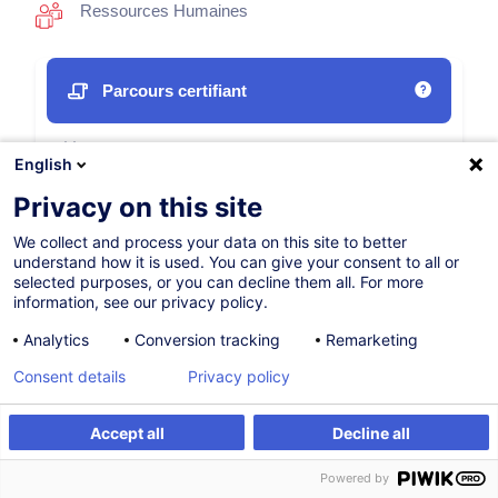
Ressources Humaines
Parcours certifiant
Complet
English
21h
+ 2h 30mins d'examen
Privacy on this site
Formation présentielle
We collect and process your data on this site to better
understand how it is used. You can give your consent to all or
Cours du jour
selected purposes, or you can decline them all. For more
information, see our privacy policy.
German / Deutsch
Analytics
Conversion tracking
Remarketing
008330
Consent details
Privacy policy
750,00
EUR
Accept all
Decline all
(+3% TVA)
Être alerté
Formation sur mesure
Être alerté
Powered by