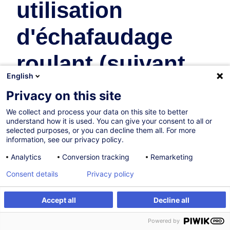
utilisation
d'échafaudage
roulant (suivant
English
recommandation
Privacy on this site
de l'AAA)
We collect and process your data on this site to better
understand how it is used. You can give your consent to all or
selected purposes, or you can decline them all. For more
Sécurité & Santé au Travail
information, see our privacy policy.
Analytics
Conversion tracking
Remarketing
En collaboration avec:
Consent details
Privacy policy
Accept all
Decline all
Être alerté
Formation sur mesure
Powered by