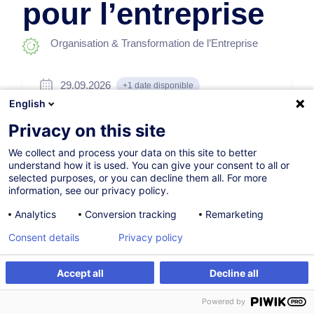
pour l’entreprise
Organisation & Transformation de l’Entreprise
29.09.2026
+1 date disponible
English
4h
Privacy on this site
Formation présentielle
We collect and process your data on this site to better
Cours du jour
understand how it is used. You can give your consent to all or
selected purposes, or you can decline them all. For more
French / Français
information, see our privacy policy.
010371
Analytics
Conversion tracking
Remarketing
Consent details
Privacy policy
260,00
EUR
(+3% TVA)
Accept all
Decline all
S'inscrire
Formation sur mesure
S'inscrire
Powered by