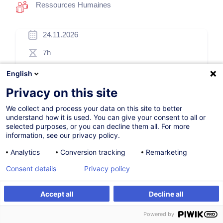
Ressources Humaines
24.11.2026
7h
Formation présentielle
English
Cours du jour
Privacy on this site
French / Français
We collect and process your data on this site to better
understand how it is used. You can give your consent to all or
001572
selected purposes, or you can decline them all. For more
information, see our privacy policy.
Analytics
Conversion tracking
Remarketing
260,00
EUR
(+3% TVA)
Consent details
Privacy policy
S'inscrire
Accept all
Decline all
S'inscrire
Formation sur mesure
Formation sur mesure
Powered by