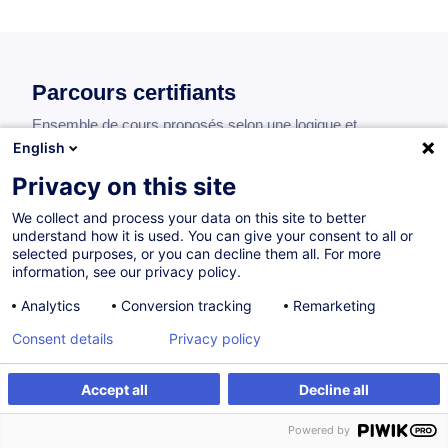
Parcours certifiants
Ensemble de cours proposés selon une logique et
chronologie déterminées. Proposés en collaboration avec
English
une association professionnelle, les parcours certifiants
Privacy on this site
sont sanctionnés par un certificat de réussite.
We collect and process your data on this site to better
understand how it is used. You can give your consent to all or
selected purposes, or you can decline them all. For more
information, see our privacy policy.
Formation interdisciplinaire pour artistes et
créatifs
Analytics
Conversion tracking
Remarketing
Consent details
Privacy policy
FR
Parcours certifiant
Accept all
Decline all
Powered by
Sur demande
64H