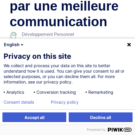
par une meilleure
communication
Développement Personnel
English
Complet
Privacy on this site
12h
We collect and process your data on this site to better
understand how it is used. You can give your consent to all or
Formation présentielle
selected purposes, or you can decline them all. For more
information, see our privacy policy.
Cours du jour
Analytics
Conversion tracking
Remarketing
French / Français
Consent details
Privacy policy
003757
Accept all
Decline all
Être alerté
Formation sur mesure
425,00
EUR
(+3% TVA)
Powered by