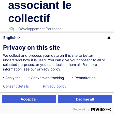
associant le
collectif
Développement Personnel
English
Sur demande
Privacy on this site
7h
We collect and process your data on this site to better
understand how it is used. You can give your consent to all or
Formation présentielle
selected purposes, or you can decline them all. For more
information, see our privacy policy.
Cours du jour
Analytics
Conversion tracking
Remarketing
French / Français
Consent details
Privacy policy
001935
Accept all
Decline all
Être alerté
Formation sur mesure
260,00
EUR
(+3% TVA)
Powered by