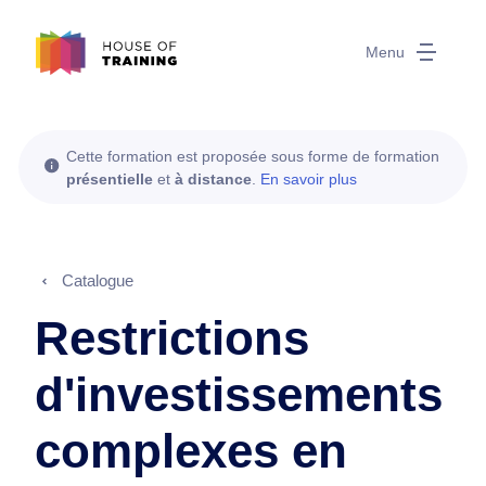
Menu
Cette formation est proposée sous forme de formation
présentielle
et
à distance
.
En savoir plus
Catalogue
Restrictions
d'investissements
complexes en