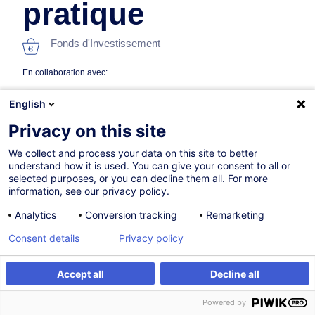
pratique
Fonds d'Investissement
En collaboration avec:
English
Privacy on this site
We collect and process your data on this site to better
understand how it is used. You can give your consent to all or
selected purposes, or you can decline them all. For more
information, see our privacy policy.
04.09.2026
Analytics
Conversion tracking
Remarketing
24h
Consent details
Privacy policy
Formation présentielle
Formation à distance
Accept all
Decline all
S'inscrire
Formation sur mesure
Cours du jour
Powered by