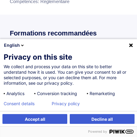
Compétences:
Réglementaire
Formations recommandées
Recommandations de formations individuelles pour ce bloc
English
de compétences
Privacy on this site
We collect and process your data on this site to better
understand how it is used. You can give your consent to all or
ISO 45001:2018 - Fondamentaux : Système
selected purposes, or you can decline them all. For more
de management de la santé et sécurité au
information, see our privacy policy.
travail
Analytics
Conversion tracking
Remarketing
FR
Consent details
Privacy policy
260,00
EUR
Accept all
Decline all
Sur demande
8H
Powered by
Formation présentielle
Compétences durables