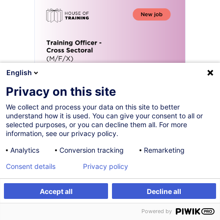
English
Privacy on this site
Vous souhaitez contribuer au
We collect and process your data on this site to better
développement des compétences
understand how it is used. You can give your consent to all or
des professionnels par la formation
selected purposes, or you can decline them all. For more
?
information, see our privacy policy.
Analytics
Conversion tracking
Remarketing
À la House of Training, nous sommes convaincus que la
formation continue joue un rôle essentiel pour
Consent details
Privacy policy
accompagner les évolutions du marché du travail et
soutenir les parcours professionnels.
Accept all
Decline all
Au sein de notre service Cross Sectoral, vous participerez
Powered by
au développement, à la coordination et à l’organisation de