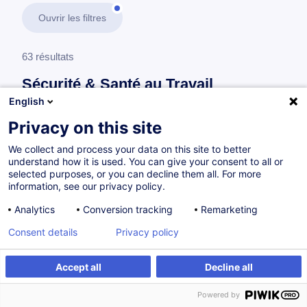
Ouvrir les filtres
63 résultats
Sécurité & Santé au Travail
English
En savoir plus
test
Privacy on this site
We collect and process your data on this site to better
Formations complémentaires pour travailleurs désignés
understand how it is used. You can give your consent to all or
(Recyclage)
selected purposes, or you can decline them all. For more
information, see our privacy policy.
Analytics
Conversion tracking
Remarketing
Manipulation sécurisée des équipements de
Consent details
Privacy policy
nettoyage - Module 2
FR
Accept all
Decline all
à p.d. 115.00 €
Powered by