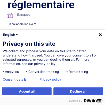
réglementaire
Banques
En collaboration avec:
English
Privacy on this site
We collect and process your data on this site to better
understand how it is used. You can give your consent to all or
selected purposes, or you can decline them all. For more
information, see our privacy policy.
05.10.2026
+1 date disponible
Analytics
Conversion tracking
Remarketing
15h
Consent details
Privacy policy
Formation présentielle
Cours du jour
Accept all
Decline all
S'inscrire
Formation sur mesure
Cours du soir
Powered by