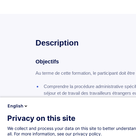
Description
Objectifs
Au terme de cette formation, le participant doit êtr
comprendre la procédure administrative spécifique à respecter en matière d’autorisation de
séjour et de travail des travailleurs étrangers 
prévoir et gérer les risques juridiques liés au
English
sécuriser la relation de travail
Privacy on this site
avoir un aperçu du régime particulier des sala
We collect and process your data on this site to better understan
all. For more information, see our privacy policy.