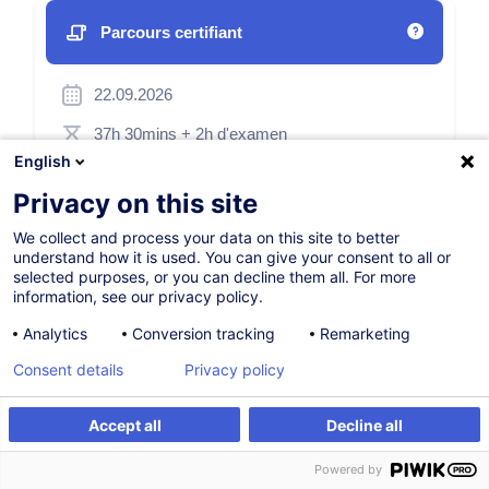
Parcours certifiant
22.09.2026
37h 30mins
+ 2h d'examen
English
Formation présentielle
Privacy on this site
Cours du soir
We collect and process your data on this site to better
English (UK)
understand how it is used. You can give your consent to all or
selected purposes, or you can decline them all. For more
001503
information, see our privacy policy.
Analytics
Conversion tracking
Remarketing
550,00
EUR
Consent details
Privacy policy
(+3% TVA)
S'inscrire
Accept all
Decline all
S'inscrire
Formation sur mesure
Powered by
Formation sur mesure