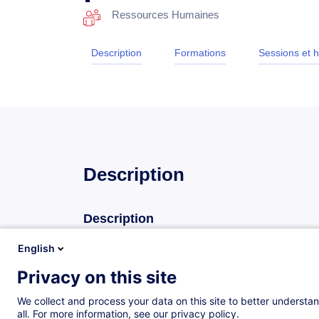
Ressources Humaines
Description
Formations
Sessions et h
Description
Description
Gérer la maladie d’un salarié et le reclassement
English
des règles et des pratiques adaptées. Cette forma
Privacy on this site
légales et celles de vos collaborateurs, tout en pro
respectueuse et efficace de ces situations. Vous dé
We collect and process your data on this site to better understan
mobiliser et les démarches nécessaires pour facili
all. For more information, see our privacy policy.