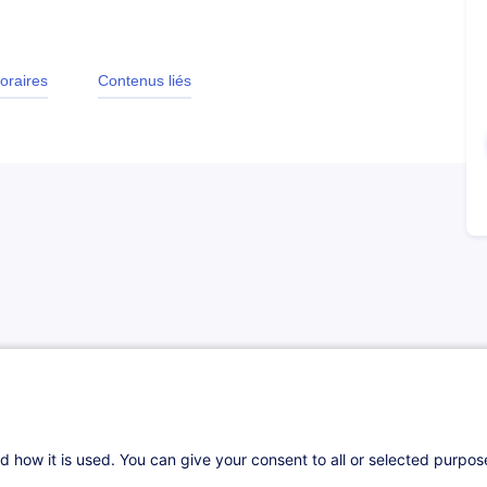
oraires
Contenus liés
 professionnel demande une bonne connaissance
tion vous aide à comprendre vos obligations
posant des outils pour une gestion
couvrirez les étapes clés, les acteurs à
d how it is used. You can give your consent to all or selected purpo
ter une réintégration après une absence