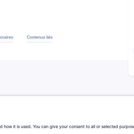
oraires
Contenus liés
ip et Management stratégique
» organisé en
la suite de la formation d'initiation en
d how it is used. You can give your consent to all or selected purpo
dresse à des dirigeants dont le niveau de