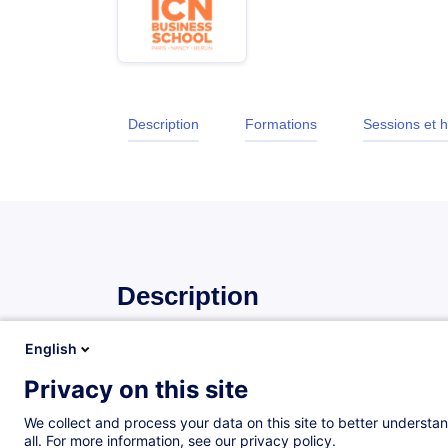
Description
Formations
Sessions et h
Description
English
Description
Privacy on this site
Cette formation est un module du cycle «
Leadersh
partenariat avec ICN Business School qui représente 
We collect and process your data on this site to better understan
«
Leadership et management de proximité
». Il s'a
all. For more information, see our privacy policy.