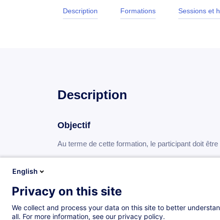
Description
Formations
Sessions et h
Description
Objectif
Au terme de cette formation, le participant doit être
Bien connaître ses forces et ses axes d’amélio
English
Construire une équipe
Privacy on this site
Identifier les leviers de motivation de ses coll
We collect and process your data on this site to better understan
Connaître et maîtriser des outils de pilotage d’
all. For more information, see our privacy policy.