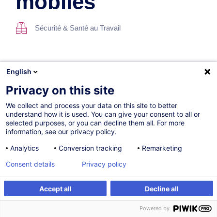
mobiles
Sécurité & Santé au Travail
English
Privacy on this site
Parcours certifiants
We collect and process your data on this site to better
Ensemble de cours proposés selon une logique et
understand how it is used. You can give your consent to all or
chronologie déterminées. Proposés en collaboration avec
selected purposes, or you can decline them all. For more
une association professionnelle, les parcours certifiants
information, see our privacy policy.
sont sanctionnés par un certificat de réussite.
Analytics
Conversion tracking
Remarketing
Consent details
Privacy policy
Coordinateur de sécurité et de santé sur les
Accept all
Decline all
chantiers temporaires ou mobiles - Niveau A,
B et C
Powered by