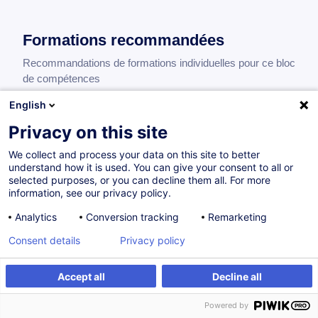
Formations recommandées
Recommandations de formations individuelles pour ce bloc
de compétences
English
Privacy on this site
AML pour les professionnels de l'immobilier
We collect and process your data on this site to better
FR
understand how it is used. You can give your consent to all or
175,00
EUR
selected purposes, or you can decline them all. For more
information, see our privacy policy.
Analytics
Conversion tracking
Remarketing
18.09.2026
4H
Consent details
Privacy policy
Formation présentielle
Formation à distance
Compétences durables
Accept all
Decline all
Cours du jour
Powered by