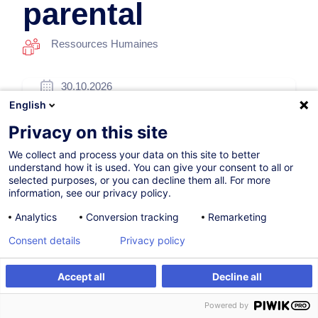
parental
Ressources Humaines
30.10.2026
English
7h
Privacy on this site
Formation présentielle
We collect and process your data on this site to better
Cours du jour
understand how it is used. You can give your consent to all or
selected purposes, or you can decline them all. For more
French / Français
information, see our privacy policy.
006516
Analytics
Conversion tracking
Remarketing
Consent details
Privacy policy
260,00
EUR
(+3% TVA)
Accept all
Decline all
S'inscrire
Formation sur mesure
S'inscrire
Powered by