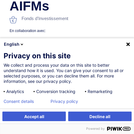
AIFMs
Fonds d'Investissement
En collaboration avec:
English
Privacy on this site
We collect and process your data on this site to better
understand how it is used. You can give your consent to all or
selected purposes, or you can decline them all. For more
information, see our privacy policy.
30.09.2026
+1 date disponible
Analytics
Conversion tracking
Remarketing
8h
Consent details
Privacy policy
Formation présentielle
Formation à distance
Accept all
Decline all
S'inscrire
Formation sur mesure
Cours du jour
Powered by