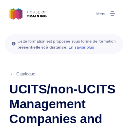
Menu
Cette formation est proposée sous forme de formation
présentielle
et
à distance
.
En savoir plus
Catalogue
UCITS/non-UCITS
Management
Companies and