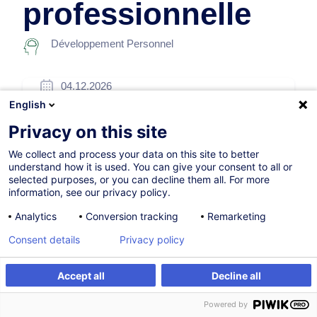
professionnelle
Développement Personnel
04.12.2026
English
7h
Privacy on this site
Formation présentielle
We collect and process your data on this site to better
Cours du jour
understand how it is used. You can give your consent to all or
selected purposes, or you can decline them all. For more
French / Français
information, see our privacy policy.
001479
Analytics
Conversion tracking
Remarketing
Consent details
Privacy policy
260,00
EUR
(+3% TVA)
Accept all
Decline all
S'inscrire
Formation sur mesure
S'inscrire
Powered by