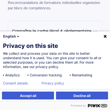
Recommandations de formations individuelles organisées
par blocs de compétences.
Connaître le cadre légal & réglementaire
(dans les professions OAI) pour
English
Ingénieur Conseil - Génie Civil
Privacy on this site
We collect and process your data on this site to better
understand how it is used. You can give your consent to all or
selected purposes, or you can decline them all. For more
Maîtriser les méthodes de management
information, see our privacy policy.
de bureau et de gestion de projet en tant
qu'Ingénieur Conseil - Génie Civil
Analytics
Conversion tracking
Remarketing
Consent details
Privacy policy
Accept all
Decline all
Intégrer la performance énergétique et
environnementale dans un projet en tant
Powered by
qu'Ingénieur Conseil - Génie Civil