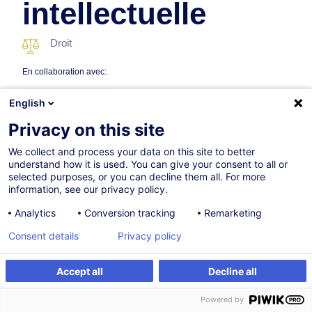
intellectuelle
Droit
En collaboration avec:
English
Privacy on this site
We collect and process your data on this site to better
understand how it is used. You can give your consent to all or
selected purposes, or you can decline them all. For more
information, see our privacy policy.
Sur demande
Analytics
Conversion tracking
Remarketing
4h
Consent details
Privacy policy
Formation présentielle
Cours du jour
Accept all
Decline all
Être alerté
Formation sur mesure
French / Français
Powered by