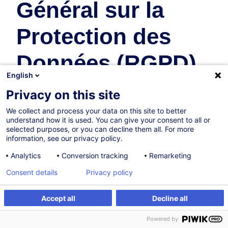
Général sur la
Protection des
Données (RGPD)
English
Droit
Privacy on this site
We collect and process your data on this site to better
20.11.2026
understand how it is used. You can give your consent to all or
selected purposes, or you can decline them all. For more
4h
information, see our privacy policy.
Formation présentielle
Analytics
Conversion tracking
Remarketing
Cours du jour
Consent details
Privacy policy
French / Français
Accept all
Decline all
001617
S'inscrire
Formation sur mesure
Powered by