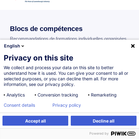
Blocs de compétences
Recommandations de formations individuelles organisées
par blocs de compétences.
English
Privacy on this site
We collect and process your data on this site to better
understand how it is used. You can give your consent to all or
Maîtriser les domaines de compétences
selected purposes, or you can decline them all. For more
clés de la maintenance
information, see our privacy policy.
Analytics
Conversion tracking
Remarketing
Consent details
Privacy policy
Diagnostiquer des pannes et organiser
des interventions de maintenance
Accept all
Decline all
Powered by