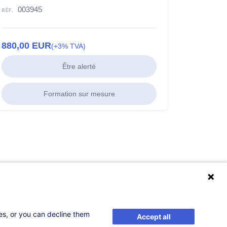
003945
880,00
EUR
(+3% TVA)
Être alerté
Formation sur mesure
ses, or you can decline them
Accept all