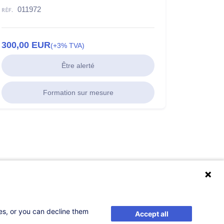
011972
300,00
EUR
(+3% TVA)
Être alerté
Formation sur mesure
ses, or you can decline them
Accept all