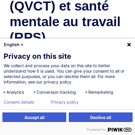
(QVCT) et santé
mentale au travail
(RPS)
English
Ressources Humaines
Privacy on this site
En collaboration avec:
We collect and process your data on this site to better
understand how it is used. You can give your consent to all or
selected purposes, or you can decline them all. For more
information, see our privacy policy.
Analytics
Conversion tracking
Remarketing
Consent details
Privacy policy
Accept all
Decline all
Parcours certifiant
S'inscrire
Formation sur mesure
Powered by