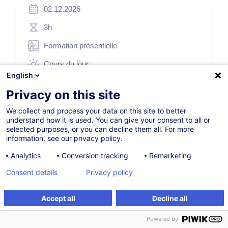
02.12.2026
3h
Formation présentielle
Cours du jour
English
French / Français
Privacy on this site
003785
We collect and process your data on this site to better
understand how it is used. You can give your consent to all or
selected purposes, or you can decline them all. For more
175,00
EUR
(+3% TVA)
information, see our privacy policy.
Analytics
Conversion tracking
Remarketing
S'inscrire
Consent details
Privacy policy
Formation sur mesure
Accept all
Decline all
S'inscrire
Formation sur mesure
Powered by